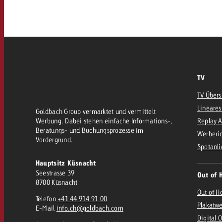
AQ
Audio
messen mit Swiss Ad Impact
Werbewirkung messen mit Swiss Ad Impact
Werbewirkung messen mit Swiss A
Online
TV
Content
TV Übers
Lineares
Goldbach Group vermarktet und vermittelt
Werbung. Dabei stehen einfache Informations-,
Replay 
Crossmedia Award
Beratungs- und Buchungsprozesse im
Werberic
Vordergrund.
erbewirkung messen mit Swiss Ad Impact
Spotanli
Aktuelles
Werbewirkung messen mit
Hauptsitz Küsnacht
Seestrasse 39
Out of 
8700 Küsnacht
Über uns
Out of H
Telefon
+41 44 914 91 00
Plakatw
E-Mail
info.ch@goldbach.com
Digital 