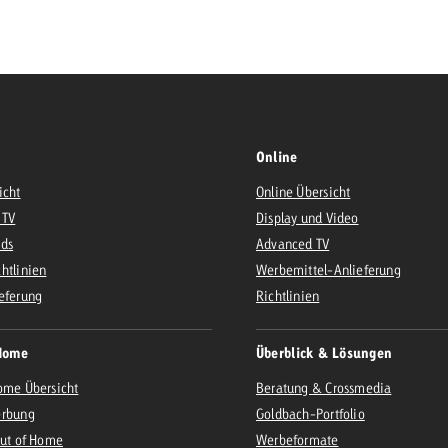
Zum Beitrag
Offerte anfor
d Impact
Zum Beitrag
Zum Beitrag
Online
icht
Online Übersicht
 TV
Display und Video
Ads
Advanced TV
htlinien
Werbemittel-Anlieferung
Zum Beitrag
eferung
Richtlinien
 Swiss Ad Impact
Werbewirkung messen mit Swiss Ad Impact
Zum Be
Home
Überblick & Lösungen
ome Übersicht
Beratung & Crossmedia
erbung
Goldbach-Portfolio
Out of Home
Werbeformate