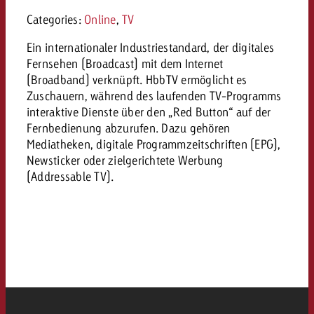
«Pro Plakat» macht deutlich, da
Screenforce Schweiz Studie 20
Out of Hom
Interview mit Steve Krebser übe
GOLDBACH NEWS
GOLDBACH NEWS
Categories:
Online
,
TV
Werbeverbote auf breite Ablehn
entlang des gesamten Sales 
Werbewirkung messen mit Swiss
Audio Network
GVN-Studie 2026: Goldbach Vi
Ein internationaler Industriestandard, der digitales
Screenforce Schweiz Studie 2026: 
Audio
ONLINE NEWS
Fernsehen (Broadcast) mit dem Internet
stärkt die kanalübergreifende
entlang des gesamten Sales Funn
(Broadband) verknüpft. HbbTV ermöglicht es
Bewegtbildreichweite
GVN-Studie 2026: Goldbach Vid
Zuschauern, während des laufenden TV-Programms
Online
stärkt die kanalübergreifende
interaktive Dienste über den „Red Button“ auf der
Fernbedienung abzurufen. Dazu gehören
Bewegtbildreichweite
Mediatheken, digitale Programmzeitschriften (EPG),
Content
Newsticker oder zielgerichtete Werbung
(Addressable TV).
Crossmedia
Zum Beitrag
Aktuelles
Zum Beitrag
Zum Beitrag
Möchtest du mehr zu OOH-W
Möchtest du mehr zu Audiow
Über uns
Möchtest du eine Werbekampa
erfahren und brauchst Berat
erfahren und brauchst Berat
und brauchst Beratung?