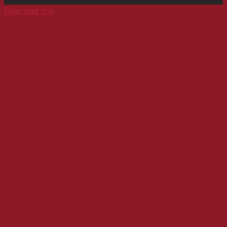
Print
Page load link
Karriere
Werbeformate
Media Relations