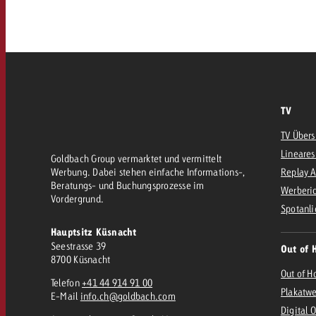
AQ
Audio
messen mit Swiss Ad Impact
Werbewirkung messen mit Swiss Ad Impact
Werbewirkung messen mit Swiss A
Online
TV
Content
TV Übers
Lineares
Goldbach Group vermarktet und vermittelt
Werbung. Dabei stehen einfache Informations-,
Replay 
Crossmedia Award
Beratungs- und Buchungsprozesse im
Werberic
Vordergrund.
erbewirkung messen mit Swiss Ad Impact
Spotanli
Aktuelles
Werbewirkung messen mit
Hauptsitz Küsnacht
Seestrasse 39
Out of 
8700 Küsnacht
Über uns
Out of H
Telefon
+41 44 914 91 00
Plakatw
E-Mail
info.ch@goldbach.com
Digital 