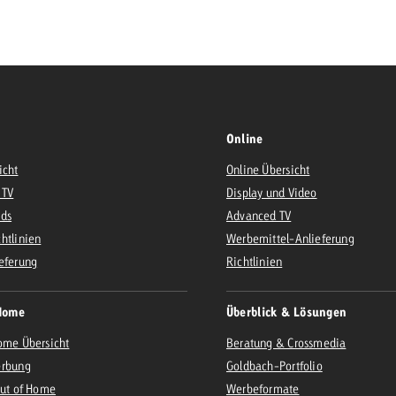
Zum Beitrag
Offerte anfor
d Impact
Zum Beitrag
Zum Beitrag
Online
icht
Online Übersicht
 TV
Display und Video
Ads
Advanced TV
htlinien
Werbemittel-Anlieferung
Zum Beitrag
eferung
Richtlinien
 Swiss Ad Impact
Werbewirkung messen mit Swiss Ad Impact
Zum Be
Home
Überblick & Lösungen
ome Übersicht
Beratung & Crossmedia
erbung
Goldbach-Portfolio
Out of Home
Werbeformate