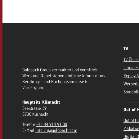
AQ
Audio
messen mit Swiss Ad Impact
Werbewirkung messen mit Swiss Ad Impact
Werbewirkung messen mit Swiss A
Online
TV
Content
TV Übers
Lineares
Goldbach Group vermarktet und vermittelt
Werbung. Dabei stehen einfache Informations-,
Replay 
Crossmedia Award
Beratungs- und Buchungsprozesse im
Werberic
Vordergrund.
erbewirkung messen mit Swiss Ad Impact
Spotanli
Aktuelles
Werbewirkung messen mit
Hauptsitz Küsnacht
Seestrasse 39
Out of 
8700 Küsnacht
Über uns
Out of H
Telefon
+41 44 914 91 00
Plakatw
E-Mail
info.ch@goldbach.com
Digital 