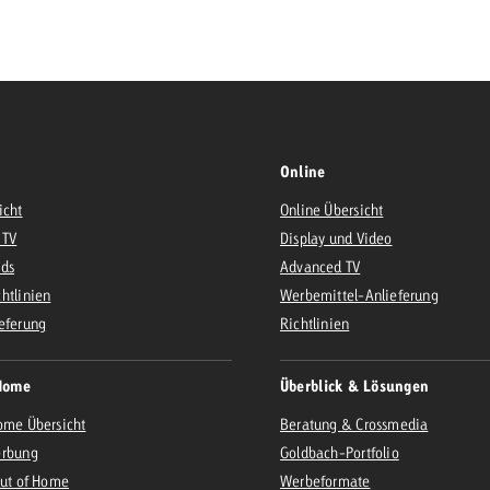
Zum Beitrag
Offerte anfor
d Impact
Zum Beitrag
Zum Beitrag
Online
icht
Online Übersicht
 TV
Display und Video
Ads
Advanced TV
htlinien
Werbemittel-Anlieferung
Zum Beitrag
eferung
Richtlinien
 Swiss Ad Impact
Werbewirkung messen mit Swiss Ad Impact
Zum Be
Home
Überblick & Lösungen
ome Übersicht
Beratung & Crossmedia
erbung
Goldbach-Portfolio
Out of Home
Werbeformate