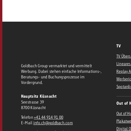
AQ
Audio
messen mit Swiss Ad Impact
Werbewirkung messen mit Swiss Ad Impact
Werbewirkung messen mit Swiss A
Online
TV
Content
TV Übers
Lineares
Goldbach Group vermarktet und vermittelt
Werbung. Dabei stehen einfache Informations-,
Replay 
Crossmedia Award
Beratungs- und Buchungsprozesse im
Werberic
Vordergrund.
erbewirkung messen mit Swiss Ad Impact
Spotanli
Aktuelles
Werbewirkung messen mit
Hauptsitz Küsnacht
Seestrasse 39
Out of 
8700 Küsnacht
Über uns
Out of H
Telefon
+41 44 914 91 00
Plakatw
E-Mail
info.ch@goldbach.com
Digital 