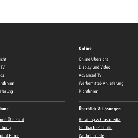
Zum Beitrag
Offerte anfor
d Impact
Zum Beitrag
Zum Beitrag
Online
icht
Online Übersicht
 TV
Display und Video
Ads
Advanced TV
htlinien
Werbemittel-Anlieferung
Zum Beitrag
eferung
Richtlinien
 Swiss Ad Impact
Werbewirkung messen mit Swiss Ad Impact
Zum Be
Home
Überblick & Lösungen
ome Übersicht
Beratung & Crossmedia
erbung
Goldbach-Portfolio
Out of Home
Werbeformate