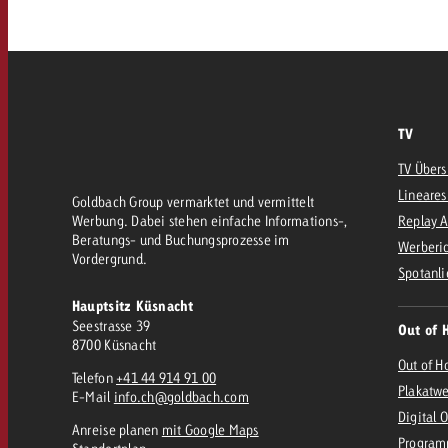
AQ
Audio
messen mit Swiss Ad Impact
Werbewirkung messen mit Swiss Ad Impact
Werbewirkung messen mit Swiss A
Online
TV
TV Übers
Content
Lineares
Goldbach Group vermarktet und vermittelt
Werbung. Dabei stehen einfache Informations-,
Replay 
Beratungs- und Buchungsprozesse im
Werberic
Crossmedia Award
Vordergrund.
Spotanli
erbewirkung messen mit Swiss Ad Impact
Hauptsitz Küsnacht
Aktuelles
Werbewirkung messen mit
Seestrasse 39
Out of 
8700 Küsnacht
Out of H
Telefon
+41 44 914 91 00
Über uns
Plakatw
E-Mail
info.ch@goldbach.com
Digital 
Anreise planen
mit Google Maps
Program