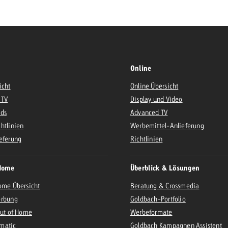
Zum Beitrag
Offerte anfor
d Impact
Zum Beitrag
Zum Beitrag
Online
icht
Online Übersicht
 TV
Display und Video
Ads
Advanced TV
htlinien
Werbemittel-Anlieferung
eferung
Richtlinien
Zum Beitrag
 Swiss Ad Impact
Werbewirkung messen mit Swiss Ad Impact
Zum Be
Home
Überblick & Lösungen
ome Übersicht
Beratung & Crossmedia
erbung
Goldbach-Portfolio
Out of Home
Werbeformate
matic
Goldbach Kampagnen Assistent