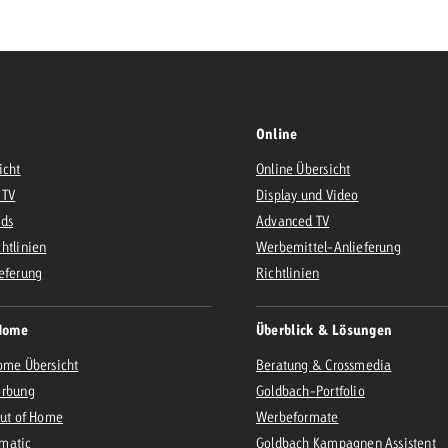
Zum Beitrag
Offerte anfor
d Impact
Zum Beitrag
Zum Beitrag
Online
icht
Online Übersicht
 TV
Display und Video
Ads
Advanced TV
htlinien
Werbemittel-Anlieferung
eferung
Richtlinien
Zum Beitrag
 Swiss Ad Impact
Werbewirkung messen mit Swiss Ad Impact
Zum Be
Home
Überblick & Lösungen
ome Übersicht
Beratung & Crossmedia
erbung
Goldbach-Portfolio
Out of Home
Werbeformate
matic
Goldbach Kampagnen Assistent