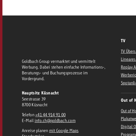
AQ
Audio
messen mit Swiss Ad Impact
Werbewirkung messen mit Swiss Ad Impact
Werbewirkung messen mit Swiss A
Online
TV
TV Übers
Content
Lineares
Goldbach Group vermarktet und vermittelt
Werbung. Dabei stehen einfache Informations-,
Replay 
Beratungs- und Buchungsprozesse im
Werberic
Crossmedia Award
Vordergrund.
Spotanli
erbewirkung messen mit Swiss Ad Impact
Hauptsitz Küsnacht
Aktuelles
Werbewirkung messen mit
Seestrasse 39
Out of 
8700 Küsnacht
Out of H
Telefon
+41 44 914 91 00
Über uns
Plakatw
E-Mail
info.ch@goldbach.com
Digital 
Anreise planen
mit Google Maps
Program