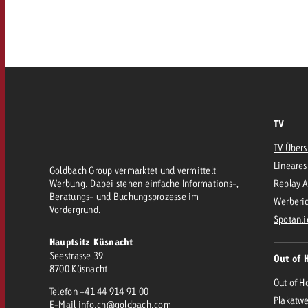
AQ
Audio
messen mit Swiss Ad Impact
Werbewirkung messen mit Swiss Ad Impact
Werbewirkung messen mit Swiss A
Online
TV
Content
TV Übers
Lineares
Goldbach Group vermarktet und vermittelt
Crossmedia Award
Werbung. Dabei stehen einfache Informations-,
Replay 
Beratungs- und Buchungsprozesse im
erbewirkung messen mit Swiss Ad Impact
Werberic
Vordergrund.
Aktuelles
Werbewirkung messen mit
Spotanli
Hauptsitz Küsnacht
Seestrasse 39
Out of 
Über uns
8700 Küsnacht
Out of H
Telefon
+41 44 914 91 00
Plakatw
E-Mail
info.ch@goldbach.com