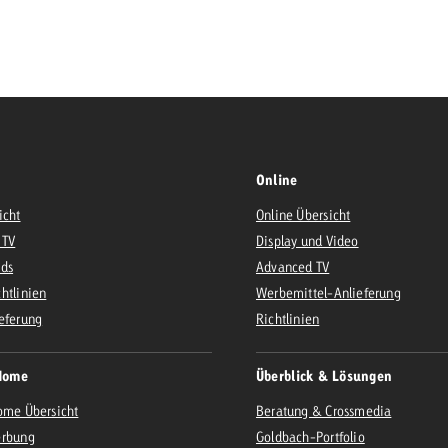
Zum Beitrag
Offerte anfor
d Impact
Zum Beitrag
Zum Beitrag
Online
icht
Online Übersicht
 TV
Display und Video
Ads
Advanced TV
Zum Beitrag
htlinien
Werbemittel-Anlieferung
 Swiss Ad Impact
eferung
Werbewirkung messen mit Swiss Ad Impact
Richtlinien
Zum Be
Home
Überblick & Lösungen
ome Übersicht
Beratung & Crossmedia
erbung
Goldbach-Portfolio