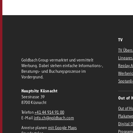
AQ
Audio
messen mit Swiss Ad Impact
Werbewirkung messen mit Swiss Ad Impact
Werbewirkung messen mit Swiss A
Online
TV
TV Übers
Content
Lineares
Goldbach Group vermarktet und vermittelt
Werbung. Dabei stehen einfache Informations-,
Replay 
Beratungs- und Buchungsprozesse im
Werberic
Crossmedia Award
Vordergrund.
Spotanli
erbewirkung messen mit Swiss Ad Impact
Hauptsitz Küsnacht
Aktuelles
Werbewirkung messen mit
Seestrasse 39
Out of 
8700 Küsnacht
Out of H
Telefon
+41 44 914 91 00
Über uns
Plakatw
E-Mail
info.ch@goldbach.com
Digital 
Anreise planen
mit Google Maps
Program