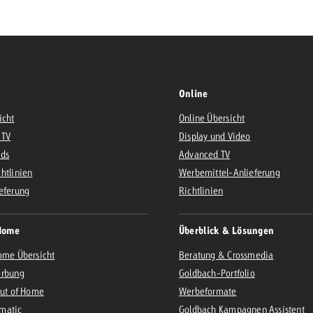
Zum Beitrag
Offerte anfor
d Impact
Zum Beitrag
Zum Beitrag
Online
icht
Online Übersicht
 TV
Display und Video
Ads
Advanced TV
htlinien
Werbemittel-Anlieferung
eferung
Richtlinien
Zum Beitrag
 Swiss Ad Impact
Werbewirkung messen mit Swiss Ad Impact
Zum Be
Home
Überblick & Lösungen
ome Übersicht
Beratung & Crossmedia
erbung
Goldbach-Portfolio
Out of Home
Werbeformate
matic
Goldbach Kampagnen Assistent