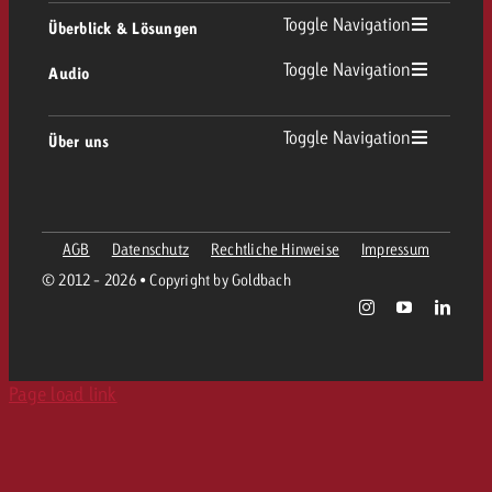
Online Übersicht
kostet.
Offerte anfordern
Toggle Navigation
Überblick & Lösungen
Du kennst die Eckpunkte dein
Plakatwerbung
Replay Ads
Kampagne und willst wissen, 
Toggle Navigation
Audio
Beratung & Crossmedia
Display und Video
kostet.
Digital Out of Home
Werberichtlinien
Offerte anfordern
Audio Übersicht
Toggle Navigation
Über uns
Goldbach-Portfolio
Advanced TV
Programmatic
Spotanlieferung
Offerte anfordern
Unternehmen
Radio
Werbeformate
Werbemittel-Anlieferung
AGB
Datenschutz
Rechtliche Hinweise
Impressum
Kontaktiere das OOH-Team
Team
Digital Audio
© 2012 - 2026 • Copyright by Goldbach
Goldbach Kampagnen Assistent
Richtlinien
Werte
Radiokarte
Print
Page load link
Karriere
Werbeformate
Media Relations