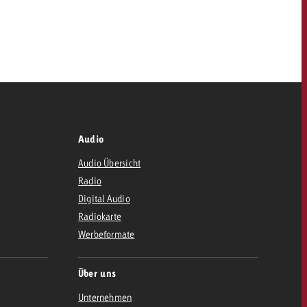
dern
Offerte anfordern
Offerte anfordern
Du kennst die Eckpunkte
OFFERTE
deiner Kampagne und
Du kennst die Eckpunkte
willst wissen, was es
deiner Kampagne und
kostet.
KONTAKT
willst wissen, was es
Audio
kostet.
Audio Übersicht
NEWSLETTER
Radio
Offerte anfordern
Digital Audio
Offerte anfordern
Radiokarte
itrag
Zum Beitrag
Werbeformate
Über uns
Unternehmen