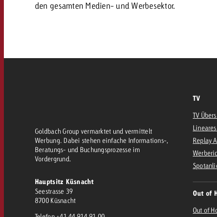
AQ
den gesamten Medien- und Werbesektor.
Audio
messen mit Swiss Ad Impact
Werbewirkung messen mit Swiss Ad Impact
Werbewirkung messen mit Swiss A
Online
Content
TV
TV Übers
Crossmedia Award
Lineares
Goldbach Group vermarktet und vermittelt
Werbung. Dabei stehen einfache Informations-,
Replay 
erbewirkung messen mit Swiss Ad Impact
Beratungs- und Buchungsprozesse im
Werberic
Aktuelles
Werbewirkung messen mit
Vordergrund.
Spotanli
Hauptsitz Küsnacht
Über uns
Seestrasse 39
Out of 
8700 Küsnacht
Out of H
Telefon
+41 44 914 91 00