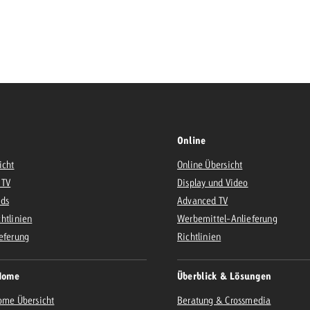
Zum Beitrag
Offerte anfor
d Impact
Zum Beitrag
Zum Beitrag
Online
icht
Online Übersicht
 TV
Display und Video
Ads
Advanced TV
Zum Beitrag
htlinien
Werbemittel-Anlieferung
 Swiss Ad Impact
Werbewirkung messen mit Swiss Ad Impact
Zum Be
eferung
Richtlinien
Home
Überblick & Lösungen
ome Übersicht
Beratung & Crossmedia