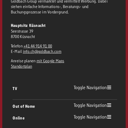
Goldbach Group vermarktet und vermittelt Werbung. Dabei
stehen einfache Informations-, Beratungs- und
Buchungsprozesse im Vordergrund.
Hauptsitz Küsnacht
Seestrasse 39
8700 Küsnacht
Telefon
+41 44 914 91 00
E-Mail
info.ch@goldbach.com
Anreise planen
mit Google Maps
Standortplan
Toggle Navigation
TV
TV Übersicht
Toggle Navigation
Out of Home
Toggle Navigation
Online
Out of Home Übersicht
Lineares TV