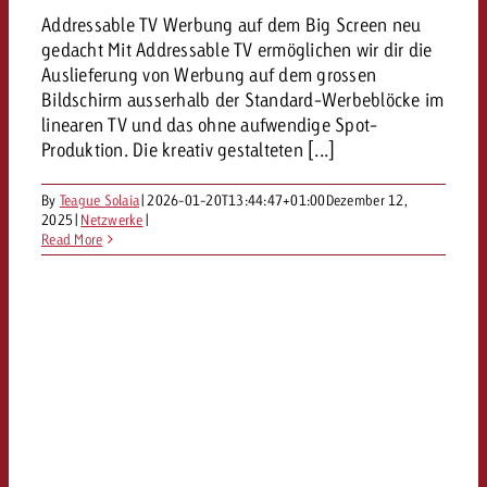
«Pro Plakat» macht deutlich, da
Screenforce Schweiz Studie 20
Out of Hom
Interview mit Steve Krebser übe
Addressable TV Werbung auf dem Big Screen neu
GOLDBACH NEWS
GOLDBACH NEWS
Werbeverbote auf breite Ablehn
entlang des gesamten Sales 
Werbewirkung messen mit Swiss
Audio Network
gedacht Mit Addressable TV ermöglichen wir dir die
GVN-Studie 2026: Goldbach Vi
Screenforce Schweiz Studie 2026: 
Auslieferung von Werbung auf dem grossen
Audio
ONLINE NEWS
Bildschirm ausserhalb der Standard-Werbeblöcke im
stärkt die kanalübergreifende
entlang des gesamten Sales Funn
linearen TV und das ohne aufwendige Spot-
Bewegtbildreichweite
GVN-Studie 2026: Goldbach Vid
Produktion. Die kreativ gestalteten [...]
Online
stärkt die kanalübergreifende
By
Teague Solaia
|
2026-01-20T13:44:47+01:00
Bewegtbildreichweite
Dezember 12,
2025
|
Netzwerke
|
Content
Read More
Crossmedia
Zum Beitrag
Aktuelles
Zum Beitrag
Zum Beitrag
Möchtest du mehr zu OOH-W
Möchtest du mehr zu Audiow
Über uns
Möchtest du eine Werbekampa
erfahren und brauchst Berat
erfahren und brauchst Berat
und brauchst Beratung?