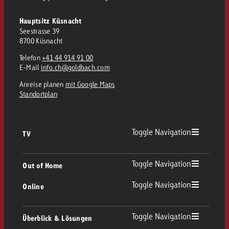
Hauptsitz Küsnacht
Seestrasse 39
8700 Küsnacht
Telefon
+41 44 914 91 00
E-Mail
info.ch@goldbach.com
Anreise planen
mit Google Maps
Standortplan
Toggle Navigation
TV
TV Übersicht
Toggle Navigation
Out of Home
Toggle Navigation
Online
Out of Home Übersicht
Lineares TV
Online Übersicht
Toggle Navigation
Überblick & Lösungen
Plakatwerbung
Replay Ads