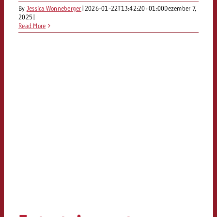
By
Jessica Wonneberger
|
2026-01-22T13:42:20+01:00
kostet.
Dezember 7,
Offerte anfordern
Du kennst die Eckpunkte dein
2025
|
Read More
Kampagne und willst wissen, 
kostet.
Offerte anfordern
Offerte anfordern