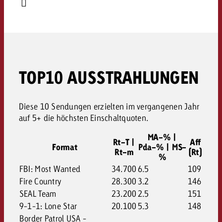
TOP10 AUSSTRAHLUNGEN
Diese 10 Sendungen erzielten im vergangenen Jahr
auf 5+ die höchsten Einschaltquoten.
MA-% |
Rt-T |
Aff
Format
Pda-% | MS-
Rt-m
(Rt)
%
FBI: Most Wanted
34.700
6.5
109
Fire Country
28.300
3.2
146
SEAL Team
23.200
2.5
151
9-1-1: Lone Star
20.100
5.3
148
Border Patrol USA -