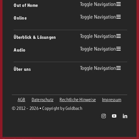
TV Übersicht
Toggle Navigation
Out of Home
Toggle Navigation
Online
Out of Home Übersicht
Lineares TV
Online Übersicht
Toggle Navigation
Überblick & Lösungen
Plakatwerbung
Replay Ads
Toggle Navigation
Audio
Beratung & Crossmedia
Display und Video
Digital Out of Home
Werberichtlinien
Audio Übersicht
Toggle Navigation
Über uns
Goldbach-Portfolio
Advanced TV
Programmatic
Spotanlieferung
Unternehmen
Radio
Werbeformate
Werbemittel-Anlieferung
AGB
Datenschutz
Rechtliche Hinweise
Impressum
Kontaktiere das OOH-Team
Team
Digital Audio
© 2012 - 2026 • Copyright by Goldbach
Goldbach Kampagnen Assistent
Richtlinien
Werte
Radiokarte
Print