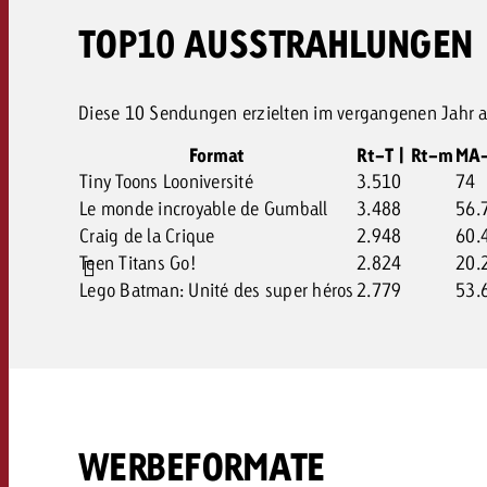
TOP10 AUSSTRAHLUNGEN
Diese 10 Sendungen erzielten im vergangenen Jahr a
Format
Rt-T | Rt-m
MA-
Tiny Toons Looniversité
3.510
74
Le monde incroyable de Gumball
3.488
56.
Craig de la Crique
2.948
60.
Teen Titans Go!
2.824
20.
Lego Batman: Unité des super héros
2.779
53.
WERBEFORMATE