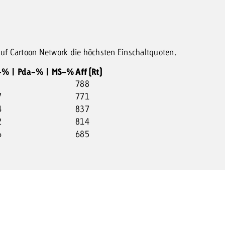
uf Cartoon Network die höchsten Einschaltquoten.
% | Pda-% | MS-%
Aff (Rt)
788
7
771
4
837
2
814
6
685