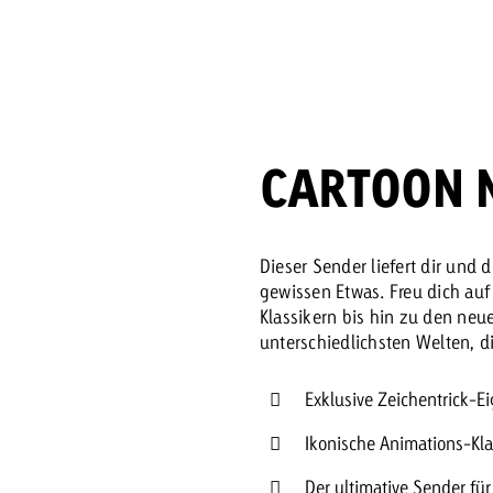
Zum Beitrag
Offerte anfor
d Impact
Zum Beitrag
Zum Beitrag
CARTOON 
Dieser Sender liefert dir und 
gewissen Etwas. Freu dich auf 
Klassikern bis hin zu den neu
Zum Beitrag
unterschiedlichsten Welten, di
 Swiss Ad Impact
Werbewirkung messen mit Swiss Ad Impact
Zum Be
Exklusive Zeichentrick-E
Ikonische Animations-Kla
Der ultimative Sender für