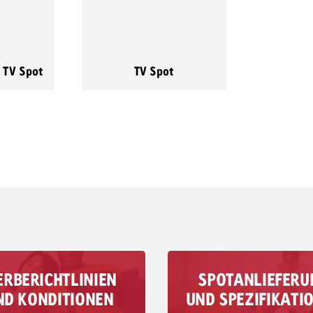
 TV Spot
TV Spot
RBERICHTLINIEN
SPOTANLIEFERU
en Konditionen für TV und
Alle Infos zur Produktio
ND KONDITIONEN
UND SPEZIFIKATI
TV-Werberichtlinien wird
Anlieferung deines TV- 