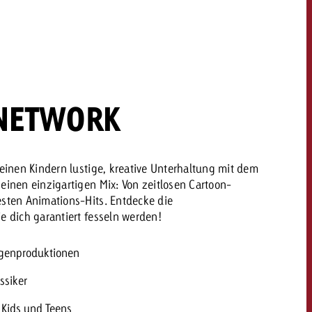
dern
Offerte anfordern
Offerte anfordern
Du kennst die Eckpunkte
deiner Kampagne und
Du kennst die Eckpunkte
NETWORK
willst wissen, was es
deiner Kampagne und
kostet.
willst wissen, was es
kostet.
deinen Kindern lustige, kreative Unterhaltung mit dem
einen einzigartigen Mix: Von zeitlosen Cartoon-
esten Animations-Hits. Entdecke die
Offerte anfordern
e dich garantiert fesseln werden!
Offerte anfordern
itrag
Zum Beitrag
igenproduktionen
ssiker
 Kids und Teens