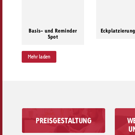
Basis- und Reminder
Eckplatzierung
Spot
Mehr laden
PREISGESTALTUNG
WE
Erfahre wie viel ein 30-
Mit d
U
Sekunden-TV-Spot im
den 