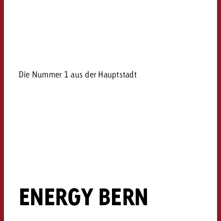
kostet.
Offerte anfordern
Du kennst die Eckpunkte dein
Kampagne und willst wissen, 
kostet.
Offerte anfordern
Die Nummer 1 aus der Hauptstadt
Offerte anfordern
ENERGY BERN