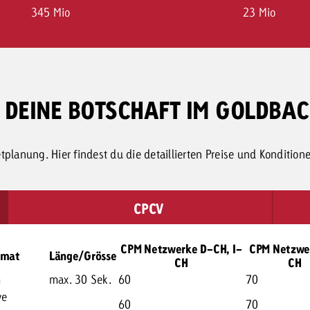
345 Mio
23 Mio
: DEINE BOTSCHAFT IM GOLDBA
tplanung. Hier findest du die detaillierten Preise und Kondition
CPCV
CPM Netzwerke D-CH, I-
CPM Netzwe
rmat
Länge/Grösse
CH
CH
m
max. 30 Sek.
60
70
ve
60
70