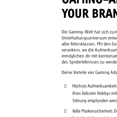
YOUR BRA
Zum Beitrag
Offerte anfor
d Impact
Zum Beitrag
Zum Beitrag
Die Gaming-Welt hat sich zum
Unterhaltungsuniversum entwic
aller Altersklassen.
Mit den Go
verankern, wo die Aufmerksamk
ermöglichen dir mit kontextue
des Spielerlebnisses zu werde
Deine Vorteile von Gaming Ads
Zum Beitrag
 Swiss Ad Impact
Werbewirkung messen mit Swiss Ad Impact
Zum Be
Höchste Aufmerksamkeit:
ihres liebsten Hobbys mi
Störung empfunden wer
Volle Markensicherheit: 