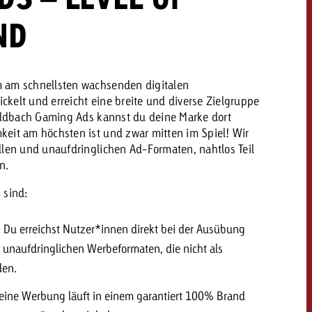
ND
dern
Offerte anfordern
Offerte anfordern
Du kennst die Eckpunkte
 am schnellsten wachsenden digitalen
kelt und erreicht eine breite und diverse Zielgruppe
deiner Kampagne und
Du kennst die Eckpunkte
ldbach Gaming Ads kannst du deine Marke dort
willst wissen, was es
deiner Kampagne und
eit am höchsten ist und zwar mitten im Spiel! Wir
kostet.
willst wissen, was es
llen und unaufdringlichen Ad-Formaten, nahtlos Teil
kostet.
n.
 sind:
Offerte anfordern
Offerte anfordern
itrag
Zum Beitrag
 Du erreichst Nutzer*innen direkt bei der Ausübung
t unaufdringlichen Werbeformaten, die nicht als
den.
Deine Werbung läuft in einem garantiert 100% Brand