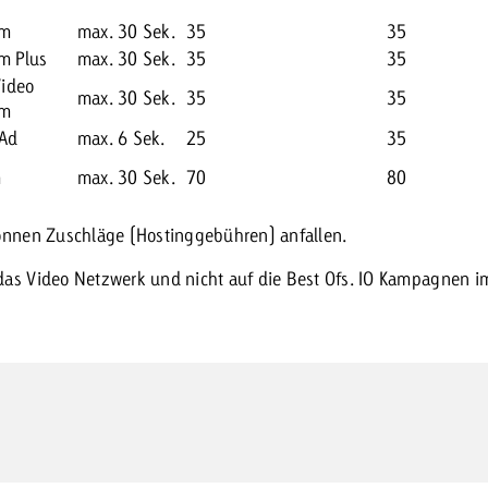
am
max. 30 Sek.
35
35
m Plus
max. 30 Sek.
35
35
Video
max. 30 Sek.
35
35
am
Ad
max. 6 Sek.
25
35
m
max. 30 Sek.
70
80
können Zuschläge (Hostinggebühren) anfallen.
das Video Netzwerk und nicht auf die Best Ofs. IO Kampagnen i