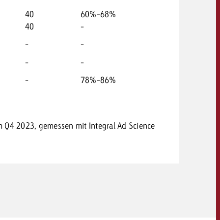
40
60%-68%
40
-
-
-
-
-
-
78%-86%
m Q4 2023, gemessen mit Integral Ad Science
OFFERTE