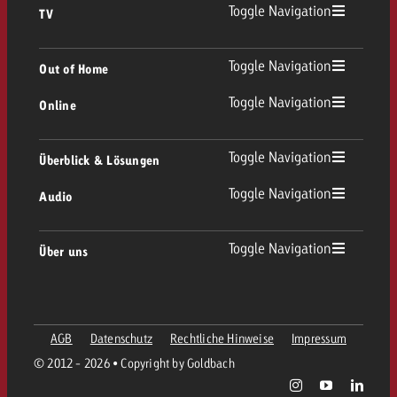
Toggle Navigation
TV
TV Übersicht
Toggle Navigation
Out of Home
Toggle Navigation
Online
Out of Home Übersicht
Lineares TV
Online Übersicht
Toggle Navigation
Überblick & Lösungen
Plakatwerbung
Replay Ads
Toggle Navigation
Audio
Beratung & Crossmedia
Display und Video
Digital Out of Home
Werberichtlinien
Audio Übersicht
Toggle Navigation
Über uns
Goldbach-Portfolio
Advanced TV
Programmatic
Spotanlieferung
Unternehmen
Radio
Werbeformate
Werbemittel-Anlieferung
AGB
Datenschutz
Rechtliche Hinweise
Impressum
Kontaktiere das OOH-Team
Team
Digital Audio
© 2012 - 2026 • Copyright by Goldbach
Goldbach Kampagnen Assistent
Richtlinien