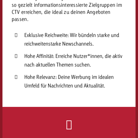
so gezielt informationsinteressierte Zielgruppen im
kostet.
Offerte anfordern
Du kennst die Eckpunkte dein
CTV erreichen, die ideal zu deinen Angeboten
Kampagne und willst wissen, 
passen.
kostet.
Exklusive Reichweite: Wir bündeln starke und
Offerte anfordern
reichweitenstarke Newschannels.
Offerte anfordern
Hohe Affinität: Erreiche Nutzer*innen, die aktiv
nach aktuellen Themen suchen.
Hohe Relevanz: Deine Werbung im idealen
Umfeld für Nachrichten und Aktualität.