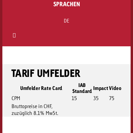
SPRACHEN
DE
TARIF UMFELDER
IAB
Umfelder Rate Card
Impact
Video
Standard
CPM
15
35
75
Bruttopreise in CHF,
zuzüglich 8.1% MwSt.