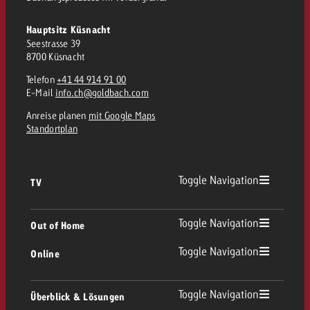
Hauptsitz Küsnacht
Seestrasse 39
8700 Küsnacht
Telefon
+41 44 914 91 00
E-Mail
info.ch@goldbach.com
Anreise planen
mit Google Maps
Standortplan
Toggle Navigation
TV
TV Übersicht
Toggle Navigation
Out of Home
Toggle Navigation
Online
Out of Home Übersicht
Lineares TV
Online Übersicht
Toggle Navigation
Überblick & Lösungen
Plakatwerbung
Replay Ads