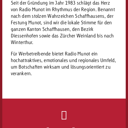
Seit der Gründung im Jahr 1983 schlägt das Herz
Rechtliches
von Radio Munot im Rhythmus der Region. Benannt
Kontaktiere uns
nach dem stolzen Wahrzeichen Schaffhausens, der
Kontaktiere uns
Kontaktiere uns
Festung Munot, sind wir die lokale Stimme für den
Zum Beitrag
Kontakt
ganzen Kanton Schaffhausen, den Bezirk
Diessenhofen sowie das Zürcher Weinland bis nach
Du kennst die Eckpunkte dein
Möchtest du mehr zu TV-W
Du kennst die Eckpunkte dei
Winterthur.
Du kennst die Eckpunkte deine
Kampagne und willst wissen,
erfahren und brauchst Bera
Kampagne und willst wissen,
Kampagne und willst wissen, w
kostet.
Zum Beitrag
Für Werbetreibende bietet Radio Munot ein
kostet.
kostet.
hochattraktives, emotionales und regionales Umfeld,
Möchtest du mehr über Goldb
um Botschaften wirksam und lösungsorientiert zu
Zum Beitrag
und brauchst Beratung?
Kontaktiere uns
verankern.
Offerte anfordern
Offerte anfordern
Möchtest du mehr zu Online
Offerte anfordern
erfahren und brauchst Beratu
Du kennst die Eckpunkte de
Kontaktiere uns
Kampagne und willst wissen
kostet.
Kontaktiere uns
Du kennst die Eckpunkte dein
Kampagne und willst wissen,