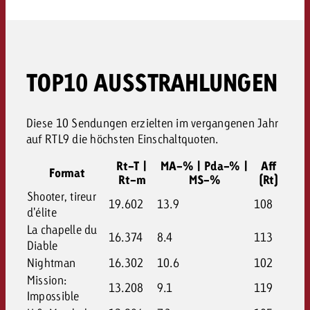
TOP10 AUSSTRAHLUNGEN
Diese 10 Sendungen erzielten im vergangenen Jahr
auf RTL9 die höchsten Einschaltquoten.
Rt-T |
MA-% | Pda-% |
Aff
Format
Rt-m
MS-%
(Rt)
Shooter, tireur
19.602
13.9
108
d'élite
La chapelle du
16.374
8.4
113
Diable
Nightman
16.302
10.6
102
Mission:
13.208
9.1
119
Impossible