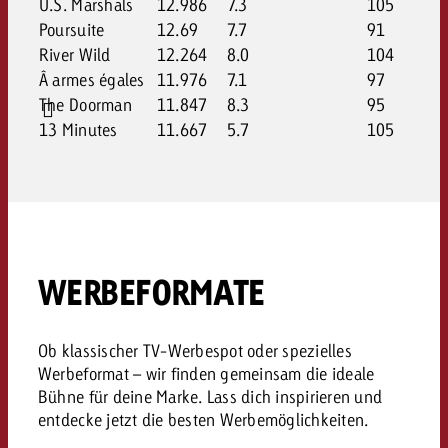
U.S. Marshals
12.986
7.3
105
Poursuite
12.69
7.7
91
River Wild
12.264
8.0
104
Â armes égales
11.976
7.1
97
The Doorman
11.847
8.3
95
13 Minutes
11.667
5.7
105
WERBEFORMATE
Ob klassischer TV-Werbespot oder spezielles
Werbeformat – wir finden gemeinsam die ideale
Bühne für deine Marke. Lass dich inspirieren und
entdecke jetzt die besten Werbemöglichkeiten.