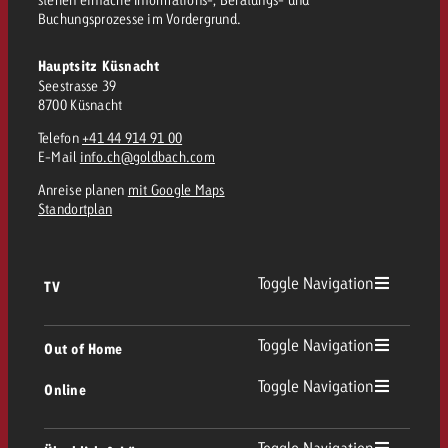
Buchungsprozesse im Vordergrund.
Hauptsitz Küsnacht
Seestrasse 39
8700 Küsnacht
Telefon
+41 44 914 91 00
E-Mail
info.ch@goldbach.com
Anreise planen
mit Google Maps
Standortplan
Toggle Navigation
TV
TV Übersicht
Toggle Navigation
Out of Home
Toggle Navigation
Online
Out of Home Übersicht
Lineares TV
Online Übersicht