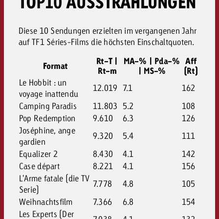
TOP10 AUSSTRAHLUNGEN
Diese 10 Sendungen erzielten im vergangenen Jahr
auf TF1 Séries-Films die höchsten Einschaltquoten.
Rt-T |
MA-% | Pda-%
Aff
Format
Rt-m
| MS-%
(Rt)
Le Hobbit : un
12.019
7.1
162
voyage inattendu
Camping Paradis
11.803
5.2
108
Pop Redemption
9.610
6.3
126
Joséphine, ange
9.320
5.4
111
gardien
Equalizer 2
8.430
4.1
142
Case départ
8.221
4.1
156
L'Arme fatale (die TV
7.778
4.8
105
Serie)
Weihnachtsfilm
7.366
6.8
154
Les Experts (Der