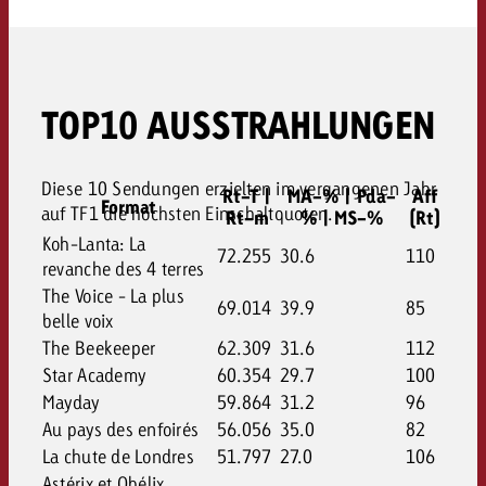
TOP10 AUSSTRAHLUNGEN
Diese 10 Sendungen erzielten im vergangenen Jahr
Rt-T |
MA-% | Pda-
Aff
Format
auf TF1 die höchsten Einschaltquoten.
Rt-m
% | MS-%
(Rt)
Koh-Lanta: La
72.255
30.6
110
revanche des 4 terres
The Voice - La plus
69.014
39.9
85
belle voix
The Beekeeper
62.309
31.6
112
Star Academy
60.354
29.7
100
Mayday
59.864
31.2
96
Au pays des enfoirés
56.056
35.0
82
La chute de Londres
51.797
27.0
106
Astérix et Obélix