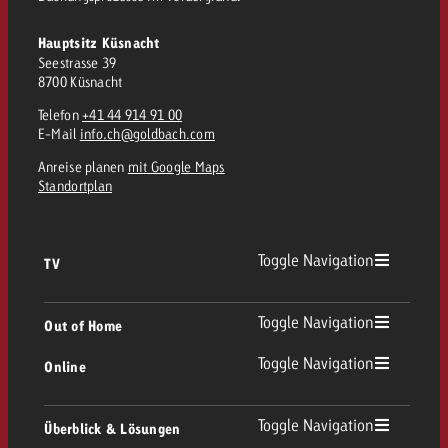
Hauptsitz Küsnacht
Seestrasse 39
8700 Küsnacht
Telefon
+41 44 914 91 00
E-Mail
info.ch@goldbach.com
Anreise planen
mit Google Maps
Standortplan
Toggle Navigation
TV
TV Übersicht
Toggle Navigation
Out of Home
Toggle Navigation
Online
Out of Home Übersicht
Lineares TV
Online Übersicht
Toggle Navigation
Überblick & Lösungen
Plakatwerbung
Replay Ads