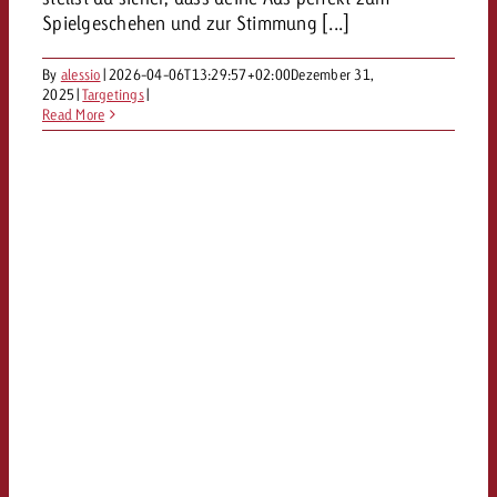
Kampagne und willst wissen, 
kostet.
Spielgeschehen und zur Stimmung [...]
kostet.
Offerte anfordern
By
alessio
|
2026-04-06T13:29:57+02:00
Dezember 31,
2025
|
Targetings
|
Read More
Offerte anfordern
Offerte anfordern