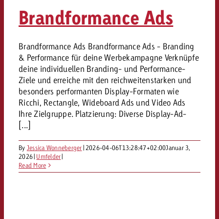
«Pro Plakat» macht deutlich, da
Messbare Reichweite schafft
Out of Hom
Interview mit Janine Escribano 
Brandformance Ads
GOLDBACH NEWS
GOLDBACH NEWS
Werbeverbote auf breite Ablehn
Planungssicherheit – Wirkun
Werbewirkung messen mit Swiss
Radioworld
Unterschied
Goldbach macht die konvergent
GVN-Studie 2026: Goldbach Vide
Audio
ONLINE NEWS
Brandformance Ads Brandformance Ads - Branding
Bewegtbildmessung mit neuem
stärkt die kanalübergreifende
& Performance für deine Werbekampagne Verknüpfe
nutzbar
Bewegtbildreichweite
Das war der CTV Event 2026
Online
deine individuellen Branding- und Performance-
Ziele und erreiche mit den reichweitenstarken und
besonders performanten Display-Formaten wie
Content
Ricchi, Rectangle, Wideboard Ads und Video Ads
Ihre Zielgruppe. Platzierung: Diverse Display-Ad-
[...]
Crossmedia
By
Jessica Wonneberger
|
2026-04-06T13:28:47+02:00
Januar 3,
2026
|
Umfelder
|
Zum Beitrag
Aktuelles
Read More
Zum Beitrag
Möchtest du mehr zu OOH-W
Zum Beitrag
Möchtest du mehr zu Audiow
Über uns
erfahren und brauchst Berat
erfahren und brauchst Berat
Möchtest du eine Werbekampa