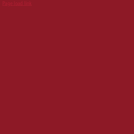
Page load link
Karriere
Werbeformate
Media Relations