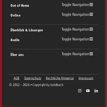
TV Übersicht
Toggle Navigation
Out of Home
Toggle Navigation
Online
Out of Home Übersicht
Lineares TV
Online Übersicht
Toggle Navigation
Überblick & Lösungen
Plakatwerbung
Replay Ads
Toggle Navigation
Audio
Beratung & Crossmedia
Display und Video
Digital Out of Home
Werberichtlinien
Audio Übersicht
Toggle Navigation
Über uns
Goldbach-Portfolio
Advanced TV
Programmatic
Spotanlieferung
Unternehmen
Radio
Werbeformate
Werbemittel-Anlieferung
AGB
Datenschutz
Rechtliche Hinweise
Impressum
Kontaktiere das OOH-Team
Team
Digital Audio
© 2012 - 2026 • Copyright by Goldbach
Goldbach Kampagnen Assistent
Richtlinien
Werte
Radiokarte
Print