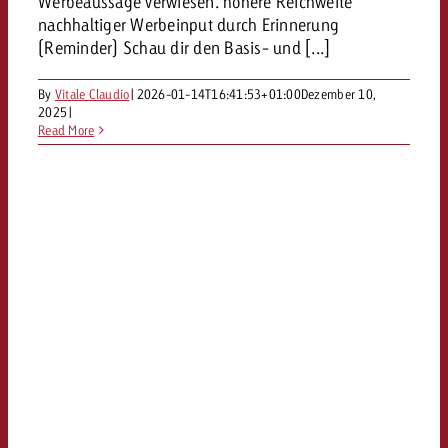
Werbeaussage verwiesen. höhere Reichweite
kostet.
Offerte anfordern
nachhaltiger Werbeinput durch Erinnerung
Du kennst die Eckpunkte dein
(Reminder) Schau dir den Basis- und [...]
Kampagne und willst wissen, 
kostet.
By
Vitale Claudio
|
2026-01-14T16:41:53+01:00
Dezember 10,
2025
|
Offerte anfordern
Read More
Offerte anfordern