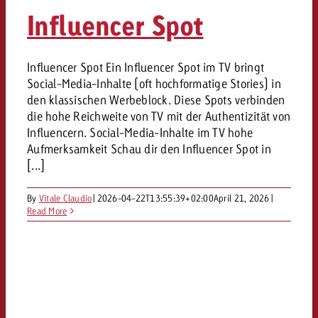
«Pro Plakat» macht deutlich, da
Screenforce Schweiz Studie 20
Out of Hom
Interview mit Steve Krebser übe
Influencer Spot
GOLDBACH NEWS
GOLDBACH NEWS
Werbeverbote auf breite Ablehn
entlang des gesamten Sales 
Werbewirkung messen mit Swiss
Audio Network
GVN-Studie 2026: Goldbach Vi
Screenforce Schweiz Studie 2026: 
Audio
ONLINE NEWS
Influencer Spot Ein Influencer Spot im TV bringt
stärkt die kanalübergreifende
entlang des gesamten Sales Funn
Social-Media-Inhalte (oft hochformatige Stories) in
Bewegtbildreichweite
GVN-Studie 2026: Goldbach Vid
Online
den klassischen Werbeblock. Diese Spots verbinden
stärkt die kanalübergreifende
die hohe Reichweite von TV mit der Authentizität von
Influencern. Social-Media-Inhalte im TV hohe
Bewegtbildreichweite
Content
Aufmerksamkeit Schau dir den Influencer Spot in
[...]
Crossmedia
By
Vitale Claudio
|
2026-04-22T13:55:39+02:00
April 21, 2026
|
Read More
Zum Beitrag
Aktuelles
Zum Beitrag
Zum Beitrag
Möchtest du mehr zu OOH-W
Möchtest du mehr zu Audiow
Über uns
Möchtest du eine Werbekampa
erfahren und brauchst Berat
erfahren und brauchst Berat
und brauchst Beratung?