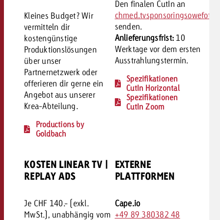
Den finalen CutIn an
chmed.tvsponsoringsowefot
Kleines Budget? Wir
senden.
vermitteln dir
Anlieferungsfrist:
10
kostengünstige
Werktage vor dem ersten
Produktionslösungen
Ausstrahlungstermin.
über unser
Partnernetzwerk oder
Spezifikationen
offerieren dir gerne ein
CutIn Horizontal
Angebot aus unserer
Spezifikationen
Krea-Abteilung.
CutIn Zoom
Productions by
Goldbach
KOSTEN LINEAR TV |
EXTERNE
REPLAY ADS
PLATTFORMEN
Je CHF 140.- (exkl.
Cape.io
MwSt.), unabhängig vom
+49 89 380382 48