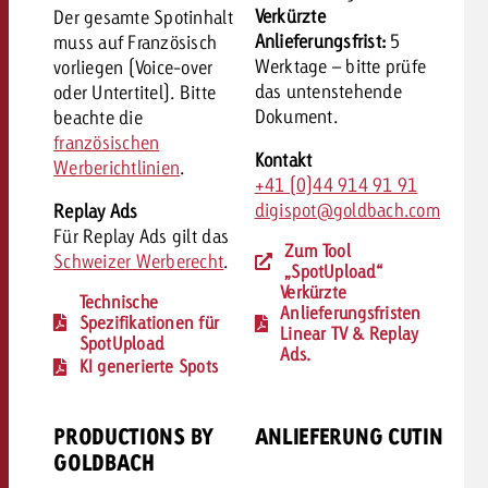
Verkürzte
Der gesamte Spotinhalt
Anlieferungsfrist:
5
muss auf Französisch
Werktage – bitte p
rüfe
vorliegen (Voice-over
das untenstehende
oder Untertitel). Bitte
Dokument.
beachte die
französischen
Kontakt
Werberichtlinien
.
+41 (0)44 914 91 91
digispot@goldbach.com
Replay Ads
Für Replay Ads gilt das
Zum Tool
Schweizer Werberecht
.
„SpotUpload“
Verkürzte
Technische
Anlieferungsfristen
Spezifikationen für
Linear TV & Replay
SpotUpload
Ads.
KI generierte Spots
PRODUCTIONS BY
ANLIEFERUNG CUTIN
GOLDBACH