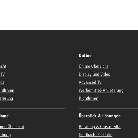
Zum Beitrag
Offerte anfor
d Impact
Zum Beitrag
Zum Beitrag
Online
icht
Online Übersicht
 TV
Display und Video
Ads
Advanced TV
Zum Beitrag
htlinien
Werbemittel-Anlieferung
 Swiss Ad Impact
eferung
Werbewirkung messen mit Swiss Ad Impact
Richtlinien
Zum Be
Home
Überblick & Lösungen
ome Übersicht
Beratung & Crossmedia
erbung
Goldbach-Portfolio