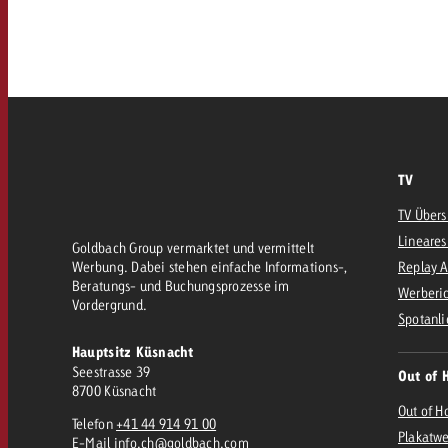
AQ
Audio
messen mit Swiss Ad Impact
Werbewirkung messen mit Swiss Ad Impact
Werbewirkung messen mit Swiss A
Online
TV
Content
TV Übers
Lineares
Goldbach Group vermarktet und vermittelt
Crossmedia Award
Werbung. Dabei stehen einfache Informations-,
Replay 
Beratungs- und Buchungsprozesse im
erbewirkung messen mit Swiss Ad Impact
Werberic
Vordergrund.
Aktuelles
Werbewirkung messen mit
Spotanli
Hauptsitz Küsnacht
Seestrasse 39
Out of 
Über uns
8700 Küsnacht
Out of H
Telefon
+41 44 914 91 00
Plakatw
E-Mail
info.ch@goldbach.com