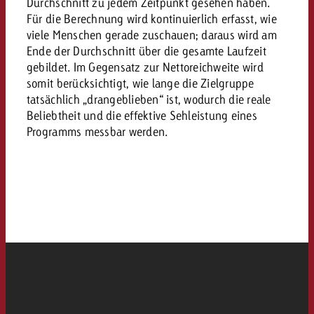
«Pro Plakat» macht deutlich, da
Screenforce Schweiz Studie 20
Durchschnitt zu jedem Zeitpunkt gesehen haben.
Out of Hom
Interview mit Steve Krebser übe
GOLDBACH NEWS
GOLDBACH NEWS
Für die Berechnung wird kontinuierlich erfasst, wie
Werbeverbote auf breite Ablehn
entlang des gesamten Sales 
Werbewirkung messen mit Swiss
Audio Network
viele Menschen gerade zuschauen; daraus wird am
GVN-Studie 2026: Goldbach Vi
Screenforce Schweiz Studie 2026: 
Ende der Durchschnitt über die gesamte Laufzeit
Audio
ONLINE NEWS
stärkt die kanalübergreifende
gebildet. Im Gegensatz zur Nettoreichweite wird
entlang des gesamten Sales Funn
somit berücksichtigt, wie lange die Zielgruppe
Bewegtbildreichweite
GVN-Studie 2026: Goldbach Vid
Online
tatsächlich „drangeblieben“ ist, wodurch die reale
stärkt die kanalübergreifende
Beliebtheit und die effektive Sehleistung eines
Bewegtbildreichweite
Programms messbar werden.
Content
Crossmedia
Zum Beitrag
Aktuelles
Zum Beitrag
Zum Beitrag
Möchtest du mehr zu OOH-W
Möchtest du mehr zu Audiow
Über uns
Möchtest du eine Werbekampa
erfahren und brauchst Berat
erfahren und brauchst Berat
und brauchst Beratung?