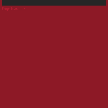
Print
Page load link
Karriere
Werbeformate
Media Relations