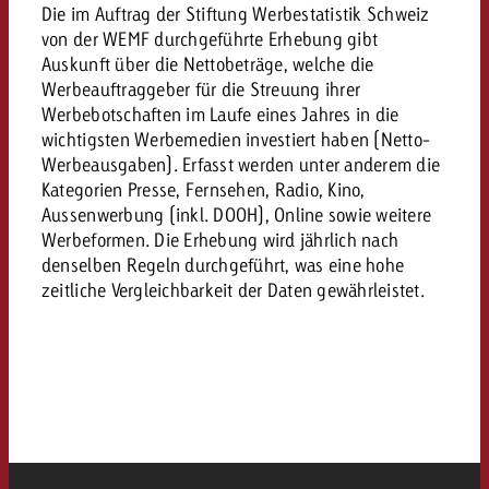
«Pro Plakat» macht deutlich, da
Screenforce Schweiz Studie 20
Out of Hom
Die im Auftrag der Stiftung Werbestatistik Schweiz
Interview mit Steve Krebser übe
GOLDBACH NEWS
GOLDBACH NEWS
Werbeverbote auf breite Ablehn
entlang des gesamten Sales 
Werbewirkung messen mit Swiss
von der WEMF durchgeführte Erhebung gibt
Audio Network
Auskunft über die Nettobeträge, welche die
GVN-Studie 2026: Goldbach Vi
Screenforce Schweiz Studie 2026: 
Audio
Werbeauftraggeber für die Streuung ihrer
ONLINE NEWS
stärkt die kanalübergreifende
entlang des gesamten Sales Funn
Werbebotschaften im Laufe eines Jahres in die
Bewegtbildreichweite
wichtigsten Werbemedien investiert haben (Netto-
GVN-Studie 2026: Goldbach Vid
Online
Werbeausgaben). Erfasst werden unter anderem die
stärkt die kanalübergreifende
Kategorien Presse, Fernsehen, Radio, Kino,
Bewegtbildreichweite
Aussenwerbung (inkl. DOOH), Online sowie weitere
Content
Werbeformen. Die Erhebung wird jährlich nach
denselben Regeln durchgeführt, was eine hohe
zeitliche Vergleichbarkeit der Daten gewährleistet.
Crossmedia
Zum Beitrag
Aktuelles
Zum Beitrag
Zum Beitrag
Möchtest du mehr zu OOH-W
Möchtest du mehr zu Audiow
Über uns
Möchtest du eine Werbekampa
erfahren und brauchst Berat
erfahren und brauchst Berat
und brauchst Beratung?