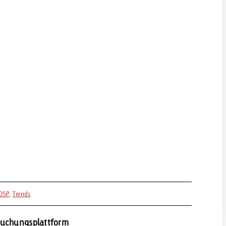
Zum Beitrag
Offerte anfor
d Impact
Zum Beitrag
Zum Beitrag
Zum Beitrag
 Swiss Ad Impact
Werbewirkung messen mit Swiss Ad Impact
Zum Be
DSP
,
Trends
Buchungsplattform