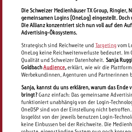
Rechtliches
Die Schweizer Medienhäuser TX Group, Ringier, 
gemeinsamen Logins (OneLog) eingestellt. Doch wo
Kontakt
Die Allianz konzentriert sich nun voll auf den
Advertising-Ökosystems.
Strategisch sind Reichweite und
Targeting
vom Lo
OneLog keine Reichweitenverluste bedeutet. Im G
Qualität und Schweizer Datenhoheit.
Sanja Ruggi
Goldbach
Audience
,
erklärt, wie wir die Plattfo
Werbekundinnen, Agenturen und Partnerinnen b
Sanja, kannst du uns erklären, warum das Ende 
bringt?
Ganz einfach: Das gemeinsame Advertis
funktioniert unabhängig von der Login-Technolo
OneDSP sind von der Einstellung nicht betroffe
losgelöst von der jeweils benutzen Login-Technol
keine Einbussen bei der Reichweite. Die Medien
robuste, eigenständige System nun noch konseq