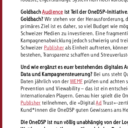
Goldbach
Audience
ist Teil der OneDSP-Initiativ
Goldbach?
Wir stehen vor der Herausforderung, 
primäres Ziel ist es daher, so viel Budget wie mö
Schweizer Medien zu investieren. Eine fragment
Kampagnenabwicklung jedoch schwierig und treib
Schweizer
Publisher
als Einheit auftreten, könne
bestehen, Transparenz schaffen und Streuverlus
Und wie ergänzt es euer bestehendes digitales A
Data und Kampagnensteuerung?
Bei uns steht Q
Daten jährlich von der
WEMF
prüfen und achten s
Prevention und Viewability – das ist ein entschei
internationalen Playern. Genau hier spielt die O
Publisher
teilnehmen, die «Digital
Ad
Trust»-zert
Kund*innen die OneDSP guten Gewissens ans He
Die OneDSP ist nun völlig unabhängig von der L