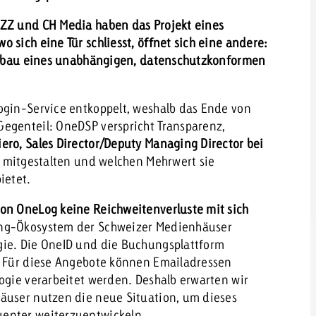
NZZ und CH Media haben das Projekt eines
 sich eine Tür schliesst, öffnet sich eine andere:
 Aufbau eines unabhängigen, datenschutzkonformen
gin-Service entkoppelt, weshalb das Ende von
egenteil: OneDSP verspricht Transparenz,
ero, Sales Director/Deputy Managing Director bei
rm mitgestalten und welchen Mehrwert sie
ietet.
von OneLog keine Reichweitenverluste mit sich
ing-Ökosystem der Schweizer Medienhäuser
gie. Die OneID und die Buchungsplattform
n. Für diese Angebote können Emailadressen
ogie verarbeitet werden. Deshalb erwarten wir
häuser nutzen die neue Situation, um dieses
uenter weiterzuentwickeln.