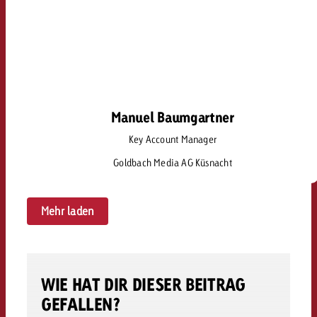
Manuel Baumgartner
Manuel Baumgartner
Key Account Manager
manuel.baumgartner@goldbach.com
Goldbach Media AG Küsnacht
Mehr laden
WIE HAT DIR DIESER BEITRAG
GEFALLEN?