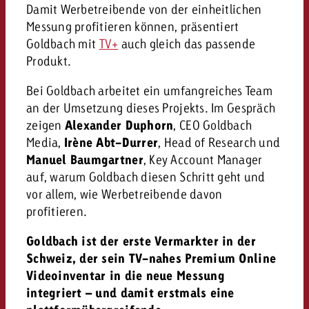
Damit Werbetreibende von der einheitlichen
kostet.
Offerte anfordern
Du kennst die Eckpunkte dein
Messung profitieren können, präsentiert
Kampagne und willst wissen, 
Goldbach mit
TV+
auch gleich das passende
kostet.
Produkt.
Offerte anfordern
Bei Goldbach arbeitet ein umfangreiches Team
an der Umsetzung dieses Projekts. Im Gespräch
Offerte anfordern
zeigen
Alexander Duphorn
, CEO Goldbach
Media,
Irène Abt-Durrer
, Head of Research und
Manuel Baumgartner
, Key Account Manager
auf, warum Goldbach diesen Schritt geht und
vor allem, wie Werbetreibende davon
profitieren.
Goldbach ist der erste Vermarkter in der
Schweiz, der sein TV-nahes Premium Online
Videoinventar in die neue Messung
integriert – und damit erstmals eine