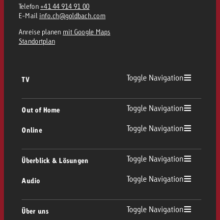
Telefon
+41 44 914 91 00
E-Mail
info.ch@goldbach.com
Anreise planen
mit Google Maps
Standortplan
Toggle Navigation
TV
TV Übersicht
Toggle Navigation
Out of Home
Toggle Navigation
Online
Out of Home Übersicht
Lineares TV
Online Übersicht
Toggle Navigation
Überblick & Lösungen
Plakatwerbung
Replay Ads
Toggle Navigation
Audio
Beratung & Crossmedia
Display und Video
Digital Out of Home
Werberichtlinien
Audio Übersicht
Toggle Navigation
Über uns
Goldbach-Portfolio
Advanced TV