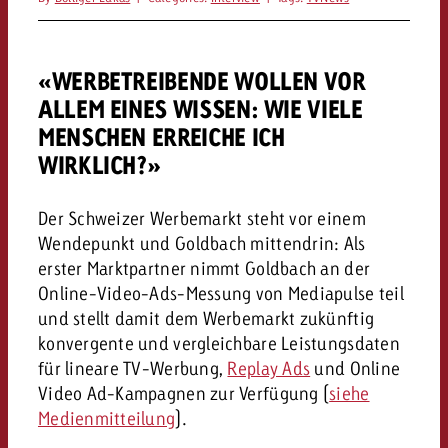
Rechtliches
Kontaktiere uns
Kontaktiere uns
«WERBETREIBENDE WOLLEN VOR
Kontaktiere uns
Zum Beitrag
Kontakt
ALLEM EINES WISSEN: WIE VIELE
Du kennst die Eckpunkte dein
MENSCHEN ERREICHE ICH
Möchtest du mehr zu TV-W
Du kennst die Eckpunkte dei
Du kennst die Eckpunkte deine
Kampagne und willst wissen,
erfahren und brauchst Bera
WIRKLICH?»
Kampagne und willst wissen,
Kampagne und willst wissen, w
kostet.
Zum Beitrag
kostet.
kostet.
Der Schweizer Werbemarkt steht vor einem
Möchtest du mehr über Goldb
Zum Beitrag
Wendepunkt und Goldbach mittendrin: Als
und brauchst Beratung?
Kontaktiere uns
erster Marktpartner nimmt Goldbach an der
Offerte anfordern
Offerte anfordern
Möchtest du mehr zu Online
Online-Video-Ads-Messung von Mediapulse teil
Offerte anfordern
erfahren und brauchst Beratu
und stellt damit dem Werbemarkt zukünftig
Du kennst die Eckpunkte de
konvergente und vergleichbare Leistungsdaten
Kontaktiere uns
Kampagne und willst wissen
für lineare TV-Werbung,
Replay Ads
und Online
kostet.
Video Ad-Kampagnen zur Verfügung (
siehe
Kontaktiere uns
Medienmitteilung
).
Du kennst die Eckpunkte dein
Kampagne und willst wissen,