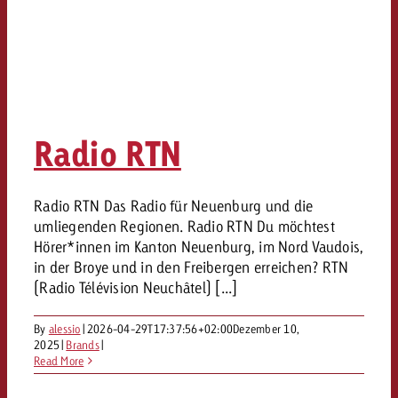
Kampagne und willst wissen, 
kostet.
kostet.
Offerte anfordern
Offerte anfordern
Offerte anfordern
Radio RTN
Radio RTN Das Radio für Neuenburg und die
umliegenden Regionen. Radio RTN Du möchtest
Hörer*innen im Kanton Neuenburg, im Nord Vaudois,
in der Broye und in den Freibergen erreichen? RTN
(Radio Télévision Neuchâtel) [...]
By
alessio
|
2026-04-29T17:37:56+02:00
Dezember 10,
2025
|
Brands
|
Read More