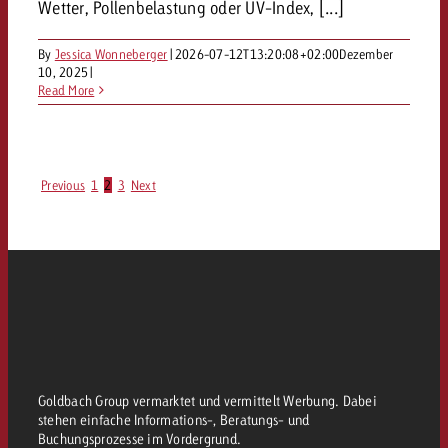
Wetter, Pollenbelastung oder UV-Index, [...]
By
Jessica Wonneberger
|
2026-07-12T13:20:08+02:00
Dezember
10, 2025
|
Read More
Previous
1
2
3
Next
Goldbach Group vermarktet und vermittelt Werbung. Dabei
stehen einfache Informations-, Beratungs- und
Buchungsprozesse im Vordergrund.