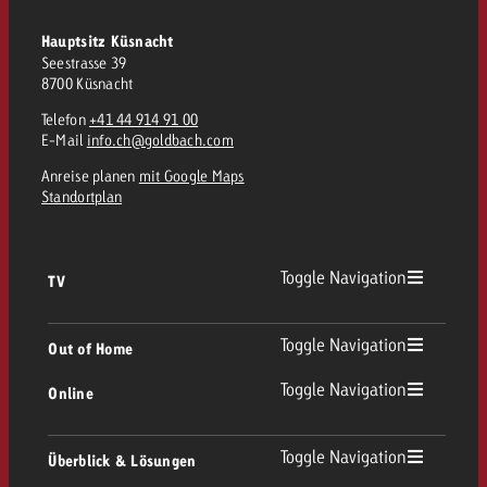
Hauptsitz Küsnacht
Seestrasse 39
8700 Küsnacht
Telefon
+41 44 914 91 00
E-Mail
info.ch@goldbach.com
Anreise planen
mit Google Maps
Standortplan
Toggle Navigation
TV
TV Übersicht
Toggle Navigation
Out of Home
Toggle Navigation
Online
Out of Home Übersicht
Lineares TV
Online Übersicht
Toggle Navigation
Überblick & Lösungen
Plakatwerbung
Replay Ads