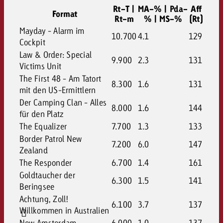
Rt-T |
MA-% | Pda-
Aff
Format
Rt-m
% | MS-%
(Rt)
Mayday - Alarm im
10.700
4.1
129
Cockpit
Law & Order: Special
9.900
2.3
131
Victims Unit
The First 48 - Am Tatort
8.300
1.6
131
mit den US-Ermittlern
Der Camping Clan - Alles
8.000
1.6
144
für den Platz
The Equalizer
7.700
1.3
133
Border Patrol New
7.200
6.0
147
Zealand
The Responder
6.700
1.4
161
Goldtaucher der
6.300
1.5
141
Beringsee
Achtung, Zoll!
6.100
3.7
137
Willkommen in Australien
New Amsterdam
6.000
1.0
137