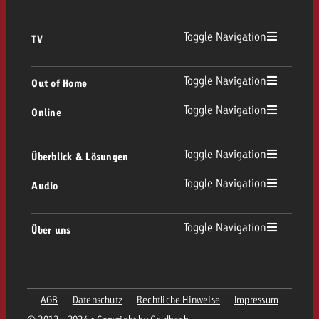
Toggle Navigation
TV
TV Übersicht
Toggle Navigation
Out of Home
Toggle Navigation
Online
Out of Home Übersicht
Lineares TV
Online Übersicht
Toggle Navigation
Überblick & Lösungen
Plakatwerbung
Replay Ads
Toggle Navigation
Audio
Beratung & Crossmedia
Display und Video
Digital Out of Home
Werberichtlinien
Audio Übersicht
Toggle Navigation
Über uns
Goldbach-Portfolio
Advanced TV
Programmatic
Spotanlieferung
Unternehmen
Radio
Werbeformate
Werbemittel-Anlieferung
AGB
Datenschutz
Rechtliche Hinweise
Impressum
Kontaktiere das OOH-Team
Team
Digital Audio