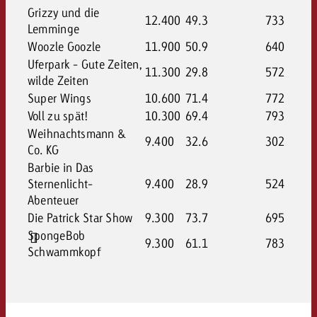
Grizzy und die
12.400
49.3
733
Lemminge
Woozle Goozle
11.900
50.9
640
Uferpark - Gute Zeiten,
11.300
29.8
572
wilde Zeiten
Super Wings
10.600
71.4
772
Voll zu spät!
10.300
69.4
793
Weihnachtsmann &
9.400
32.6
302
Co. KG
Barbie in Das
Sternenlicht-
9.400
28.9
524
Abenteuer
Die Patrick Star Show
9.300
73.7
695
SpongeBob
9.300
61.1
783
Schwammkopf