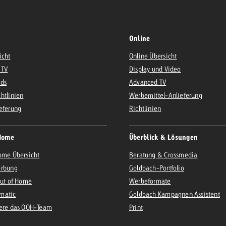
Online
icht
Online Übersicht
 TV
Display und Video
Ads
Advanced TV
htlinien
Werbemittel-Anlieferung
eferung
Richtlinien
Home
Überblick & Lösungen
ome Übersicht
Beratung & Crossmedia
erbung
Goldbach-Portfolio
Out of Home
Werbeformate
matic
Goldbach Kampagnen Assistent
iere das OOH-Team
Print