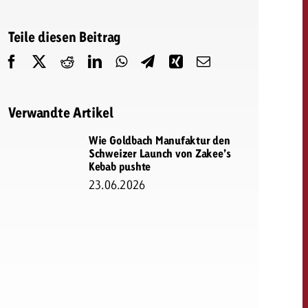
Teile diesen Beitrag
dern
Offerte anfordern
Offerte anfordern
Du kennst die Eckpunkte
deiner Kampagne und
Du kennst die Eckpunkte
Verwandte Artikel
willst wissen, was es
deiner Kampagne und
kostet.
willst wissen, was es
Wie Goldbach Manufaktur den
kostet.
Schweizer Launch von Zakee’s
Kebab pushte
23.06.2026
Offerte anfordern
Offerte anfordern
itrag
Zum Beitrag