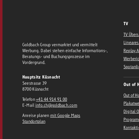
TV
TV Übers
Lineares
Goldbach Group vermarktet und vermittelt
Werbung. Dabei stehen einfache Informations-,
Replay 
Beratungs- und Buchungsprozesse im
Werberic
Vordergrund.
Spotanli
Hauptsitz Küsnacht
Seestrasse 39
Out of 
8700 Küsnacht
Out of H
Telefon
+41 44 914 91 00
Plakatw
E-Mail
info.ch@goldbach.com
Digital 
Anreise planen
mit Google Maps
Program
Standortplan
Kontakt