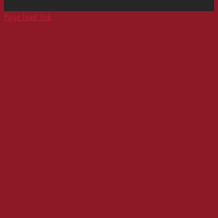
Print
Page load link
Karriere
Werbeformate
Media Relations