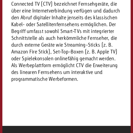
«Pro Plakat» macht deutlich, da
Screenforce Schweiz Studie 20
Out of Hom
Connected TV (CTV) bezeichnet Fernsehgeräte, die
Interview mit Steve Krebser übe
GOLDBACH NEWS
GOLDBACH NEWS
Werbeverbote auf breite Ablehn
entlang des gesamten Sales 
Werbewirkung messen mit Swiss
über eine Internetverbindung verfügen und dadurch
Audio Network
den Abruf digitaler Inhalte jenseits des klassischen
GVN-Studie 2026: Goldbach Vi
Screenforce Schweiz Studie 2026: 
Audio
Kabel- oder Satellitenfernsehens ermöglichen. Der
ONLINE NEWS
stärkt die kanalübergreifende
entlang des gesamten Sales Funn
Begriff umfasst sowohl Smart-TVs mit integrierter
Bewegtbildreichweite
Schnittstelle als auch herkömmliche Fernseher, die
GVN-Studie 2026: Goldbach Vid
Online
durch externe Geräte wie Streaming-Sticks (z. B.
stärkt die kanalübergreifende
Amazon Fire Stick), Set-Top-Boxen (z. B. Apple TV)
Bewegtbildreichweite
oder Spielekonsolen onlinefähig gemacht werden.
Content
Als Werbeplattform ermöglicht CTV die Erweiterung
des linearen Fernsehens um interaktive und
programmatische Werbeformen.
Crossmedia
Zum Beitrag
Aktuelles
Zum Beitrag
Zum Beitrag
Möchtest du mehr zu OOH-W
Möchtest du mehr zu Audiow
Über uns
Möchtest du eine Werbekampa
erfahren und brauchst Berat
erfahren und brauchst Berat
und brauchst Beratung?