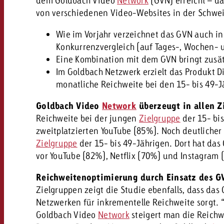
dem Goldbach Video
Network
(GVN) erreicht – d
von verschiedenen Video-Websites in der Schweiz
Wie im Vorjahr verzeichnet das GVN auch i
Konkurrenzvergleich (auf Tages-, Wochen- u
Eine Kombination mit dem GVN bringt zusät
Im Goldbach Netzwerk erzielt das Produkt D
monatliche Reichweite bei den 15- bis 49-J
Goldbach Video
Network
überzeugt in allen Z
Reichweite bei der jungen
Zielgruppe
der 15- bis
zweitplatzierten YouTube (85%). Noch deutlicher
Zielgruppe
der 15- bis 49-Jährigen. Dort hat da
vor YouTube (82%), Netflix (70%) und Instagram 
Reichweitenoptimierung durch Einsatz des G
Zielgruppen zeigt die Studie ebenfalls, dass da
Netzwerken für inkrementelle Reichweite sorgt.
Goldbach Video
Network
steigert man die Reichwe