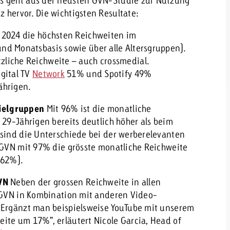
as geht aus der neusten GVN-Studie zur Nutzung
 hervor. Die wichtigsten Resultate:
n 2024 die höchsten Reichweiten im
nd Monatsbasis sowie über alle Altersgruppen).
zliche Reichweite – auch crossmedial.
igital TV
Network
51% und Spotify 49%
ährigen.
ielgruppen
Mit 96% ist die monatliche
 29-Jährigen bereits deutlich höher als beim
 sind die Unterschiede bei der werberelevanten
s GVN mit 97% die grösste monatliche Reichweite
(62%).
VN
Neben der grossen Reichweite in allen
s GVN in Kombination mit anderen Video-
 “Ergänzt man beispielsweise YouTube mit unserem
ite um 17%”, erläutert Nicole Garcia, Head of