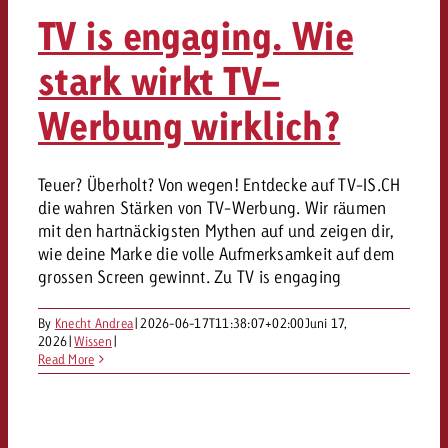
«Pro Plakat» macht deutlich, da
Screenforce Schweiz Studie 20
Out of Hom
Interview mit Steve Krebser übe
TV is engaging. Wie
GOLDBACH NEWS
GOLDBACH NEWS
Werbeverbote auf breite Ablehn
entlang des gesamten Sales 
Werbewirkung messen mit Swiss
Audio Network
stark wirkt TV-
GVN-Studie 2026: Goldbach Vi
Screenforce Schweiz Studie 2026: 
Audio
ONLINE NEWS
stärkt die kanalübergreifende
entlang des gesamten Sales Funn
Werbung wirklich?
Bewegtbildreichweite
GVN-Studie 2026: Goldbach Vid
Online
stärkt die kanalübergreifende
Teuer? Überholt? Von wegen! Entdecke auf TV-IS.CH
Bewegtbildreichweite
Content
die wahren Stärken von TV-Werbung. Wir räumen
mit den hartnäckigsten Mythen auf und zeigen dir,
wie deine Marke die volle Aufmerksamkeit auf dem
Crossmedia
grossen Screen gewinnt. Zu TV is engaging
By
Knecht Andrea
|
2026-06-17T11:38:07+02:00
Juni 17,
Zum Beitrag
Aktuelles
2026
|
Wissen
|
Zum Beitrag
Zum Beitrag
Read More
Möchtest du mehr zu OOH-W
Möchtest du mehr zu Audiow
Über uns
Möchtest du eine Werbekampa
erfahren und brauchst Berat
erfahren und brauchst Berat
und brauchst Beratung?