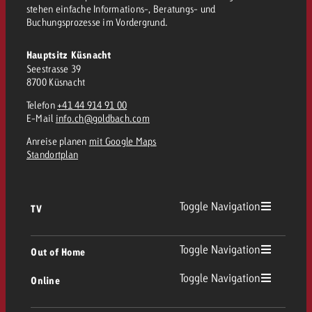
stehen einfache Informations-, Beratungs- und
Buchungsprozesse im Vordergrund.
Hauptsitz Küsnacht
Seestrasse 39
8700 Küsnacht
Telefon
+41 44 914 91 00
E-Mail
info.ch@goldbach.com
Anreise planen
mit Google Maps
Standortplan
Toggle Navigation
TV
TV Übersicht
Toggle Navigation
Out of Home
Toggle Navigation
Online
Out of Home Übersicht
Lineares TV