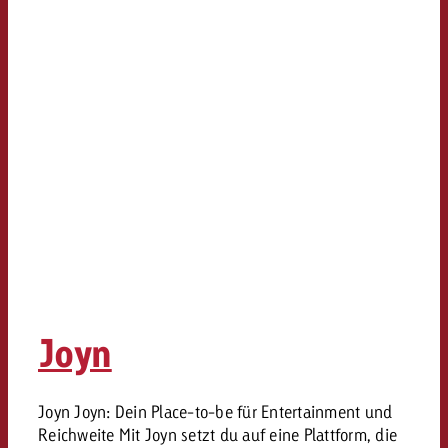
kostet.
Offerte anfordern
Du kennst die Eckpunkte dein
Kampagne und willst wissen, 
kostet.
Offerte anfordern
Offerte anfordern
Joyn
Joyn Joyn: Dein Place-to-be für Entertainment und
Reichweite Mit Joyn setzt du auf eine Plattform, die