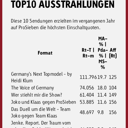
TOP10 AUSSTRAHLUNGEN
Diese 10 Sendungen erzielten im vergangenen Jahr
auf ProSieben die höchsten Einschaltquoten.
MA-
% |
Rt-T |
Pda-
Aff
Format
Rt-m
% |
(Rt)
MS-
%
Germany's Next Topmodel - by
111.796
19.7
125
Heidi Klum
The Voice of Germany
74.056
18.0
104
Wer stiehlt mir die Show?
61.404
11.4
149
Joko und Klaas gegen ProSieben
53.885
11.6
156
Das Duell um die Welt - Team
48.697
9.8
156
Joko gegen Team Klaas
Jenke. Report. Der Traum vom