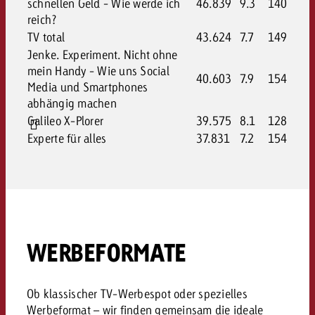
schnellen Geld - Wie werde ich
46.839
9.3
140
reich?
TV total
43.624
7.7
149
Jenke. Experiment. Nicht ohne
mein Handy - Wie uns Social
40.603
7.9
154
Media und Smartphones
abhängig machen
Galileo X-Plorer
39.575
8.1
128
Experte für alles
37.831
7.2
154
WERBEFORMATE
Ob klassischer TV-Werbespot oder spezielles
Werbeformat – wir finden gemeinsam die ideale