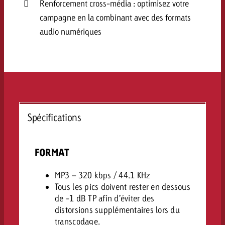
Renforcement cross-média : optimisez votre
Vous connaissez les grandes l
Vous connaissez les grandes l
campagne en la combinant avec des formats
votre campagne et souhaitez s
votre campagne et souhaitez s
audio numériques
Demander une offre
combien cela coûte.
combien cela coûte.
Demander une offre
Demander une offre
Spécifications
FORMAT
MP3 – 320 kbps / 44.1 KHz
Tous les pics doivent rester en dessous
de -1 dB TP afin d’éviter des
distorsions supplémentaires lors du
transcodage.