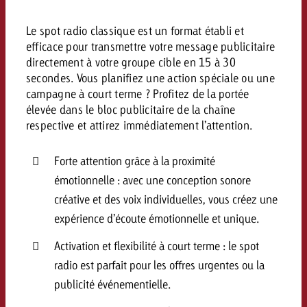
conseils ?
Le spot radio classique est un format établi et
Juridique
efficace pour transmettre votre message publicitaire
Contactez-nous
directement à votre groupe cible en 15 à 30
Contactez-nous
Contactez-nous
Voir l’article
secondes. Vous planifiez une action spéciale ou une
Contact
campagne à court terme ? Profitez de la portée
Vous connaissez les grandes 
Souhaitez-vous en savoir plu
élevée dans le bloc publicitaire de la chaîne
Vous connaissez les grandes li
Vous connaissez les grandes 
votre campagne et souhaitez 
respective et attirez immédiatement l’attention.
publicité TV et avez-vous b
votre campagne et souhaitez sa
votre campagne et souhaitez 
combien cela coûte.
Lire l’article
Lire l’article
conseils ?
combien cela coûte.
combien cela coûte.
Forte attention grâce à la proximité
Souhaitez-vous en savoir plus
Souhaitez-vous en savoir plus 
émotionnelle : avec une conception sonore
Goldbach et avez-vous besoin 
publicité Online et avez-vous
créative et des voix individuelles, vous créez une
Demander une offre
Contactez-nous
?
conseils ?
Demander une offre
Demander une offre
expérience d’écoute émotionnelle et unique.
Activation et flexibilité à court terme : le spot
Vous connaissez les grandes
radio est parfait pour les offres urgentes ou la
Contactez-nous
Contactez-nous
votre campagne et souhaitez
publicité événementielle.
combien cela coûte.